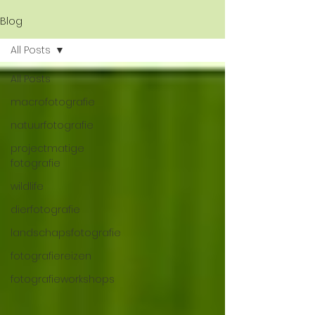
Blog
All Posts
All Posts
macrofotografie
natuurfotografie
projectmatige
fotografie
wildlife
dierfotografie
landschapsfotografie
fotografiereizen
fotografieworkshops