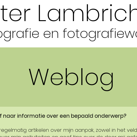
ter Lambric
grafie en fotografie
w
Weblog
 of naar informatie over een bepaald onderwerp?
egelmatig artikelen over mijn aanpak, zowel in het veld