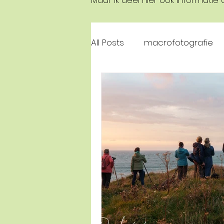
Maar ik deel hier ook informatie
All Posts
macrofotografie
landschapsfotografie