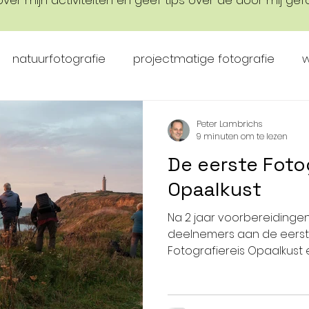
 over mijn activiteiten en geef tips over de door mij 
natuurfotografie
projectmatige fotografie
w
fotografiereizen
fotografieworkshops
Peter Lambrichs
9 minuten om te lezen
De eerste Fotog
Opaalkust
Na 2 jaar voorbereiding
deelnemers aan de eers
Fotografiereis Opaalkust 
programma samengeste