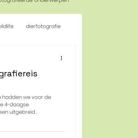
gefotografeerde onderwerpen.
ildlife
dierfotografie
rafiereis
en hadden we voor de
te 4-daagse
een uitgebreid
ld