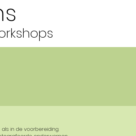
hs
orkshops
 als in de voorbereiding.