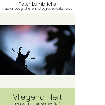
Peter Lambrichs
natuurfotografie en fotografie
workshops
Vliegend Hert
za 04 jul
  |  
Brunssum (NL)