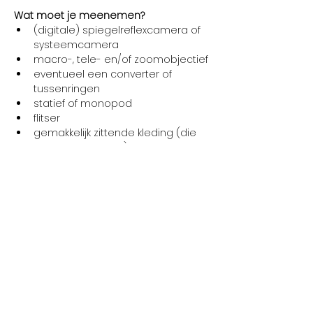
Wat moet je meenemen?
(digitale) spiegelreflexcamera of 
systeemcamera
macro-, tele- en/of zoomobjectief
eventueel een converter of 
tussenringen
statief of monopod
flitser
gemakkelijk zittende kleding (die 
vies mag worden!)
Locatie
Omgeving Brunssum (nadere 
informatie volgt uiterlijk 7 dagen 
voorafgaand aan de workshop)
Datum 2026 
- zaterdag 5 juli
Tijd
19.00 - 22.00 uur