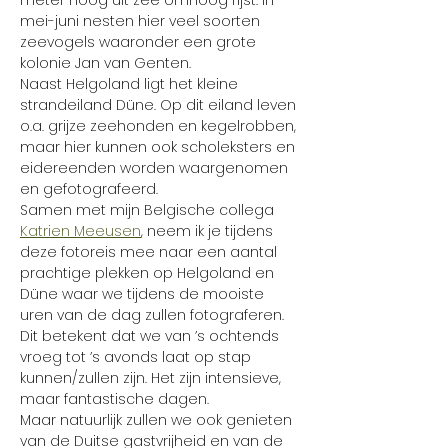
meter hoog uit zee omhoog rijst. In 
mei-juni nesten hier veel soorten 
zeevogels waaronder een grote 
kolonie Jan van Genten.
Naast Helgoland ligt het kleine 
strandeiland Düne. Op dit eiland leven 
o.a. grijze zeehonden en kegelrobben, 
maar hier kunnen ook scholeksters en 
eidereenden worden waargenomen 
en gefotografeerd.
Samen met mijn Belgische collega 
Katrien Meeusen
, neem ik je tijdens 
deze fotoreis mee naar een aantal 
prachtige plekken op Helgoland en 
Düne waar we tijdens de mooiste 
uren van de dag zullen fotograferen. 
Dit betekent dat we van ’s ochtends 
vroeg tot ’s avonds laat op stap 
kunnen/zullen zijn. Het zijn intensieve, 
maar fantastische dagen.
Maar natuurlijk zullen we ook genieten 
van de Duitse gastvrijheid en van de 