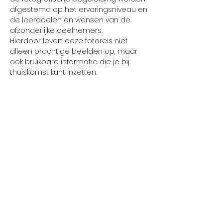
afgestemd op het ervaringsniveau en 
de leerdoelen en wensen van de 
afzonderlijke deelnemers.
Hierdoor levert deze fotoreis niet 
alleen prachtige beelden op, maar 
ook bruikbare informatie die je bij 
thuiskomst kunt inzetten.
Reisperiode 2025
Groep 1: vrijdag 20 t/m maandag 23 
juni
Groep 2: vrijdag 27 t/m maandag 30 
juni
Aantal deelnemers
- minimaal 4
- maximaal 6
Prijs
€ 675,00 (op basis van een eigen 
kamer met eigen sanitair!)