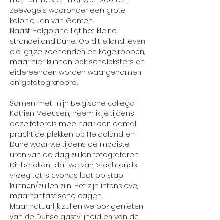
mei-juni nesten hier veel soorten 
zeevogels waaronder een grote 
kolonie Jan van Genten.
Naast Helgoland ligt het kleine 
strandeiland Düne. Op dit eiland leven 
o.a. grijze zeehonden en kegelrobben, 
maar hier kunnen ook scholeksters en 
eidereenden worden waargenomen 
en gefotografeerd.
Samen met mijn Belgische collega 
Katrien Meeusen, neem ik je tijdens 
deze fotoreis mee naar een aantal 
prachtige plekken op Helgoland en 
Düne waar we tijdens de mooiste 
uren van de dag zullen fotograferen. 
Dit betekent dat we van ’s ochtends 
vroeg tot ’s avonds laat op stap 
kunnen/zullen zijn. Het zijn intensieve, 
maar fantastische dagen.
Maar natuurlijk zullen we ook genieten 
van de Duitse gastvrijheid en van de 