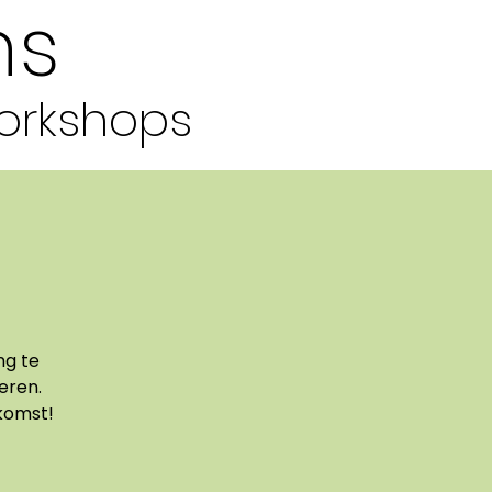
hs
orkshops
ng te
eren.
tkomst!