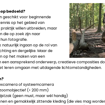
hop bedoeld?
en geschikt voor beginnende 
kennis op het gebied van 
praktijk willen uitbreiden, maar 
 die op zoek zijn naar 
 hun fotografie.
 natuurlijk ingaan op de rol van 
lichting en dergelijke. Maar de 
gen op het maken van een 
n een aansprekend onderwerp, creatieve composities do
et leren omgaan met uitdagende lichtomstandigheden.
n?
eflexcamera of systeemcamera
f zoomobjectief (> 200 mm)
rijstzak (geen must, maar wél handig)
en en gemakkelijk zittende kleding (die vies mag worde