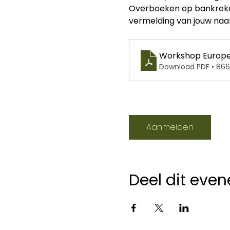
Overboeken op bankrek
vermelding van jouw na
Workshop Europe
Download PDF • 86
Aanmelden
Deel dit eve