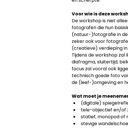
en scherpte.
Voor wie is deze works
De workshop is niet alle
fotografen die hun basis
(natuur-)fotografie in de 
zeker ook voor fotografen
(creatieve) verdieping in
Tijdens de workshop zal ik
diafragma, sluitertijd, be
focus zal vooral ook lig
technisch goede foto va
de (leef-)omgeving en h
Wat moet je meeneme
(digitale) spiegelr
tele-objectief en/o
statief, monopod of 
stevige wandelschoen