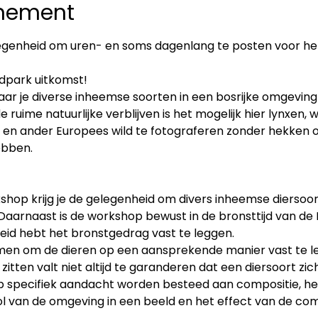
enement
elegenheid om uren- en soms dagenlang te posten voor het
ldpark uitkomst!
ar je diverse inheemse soorten in een bosrijke omgeving 
ruime natuurlijke verblijven is het mogelijk hier lynxen, w
n en ander Europees wild te fotograferen zonder hekken 
ebben.
shop krijg je de gelegenheid om divers inheemse diersoort
 Daarnaast is de workshop bewust in de bronsttijd van de
eid hebt het bronstgedrag vast te leggen.
nemen om de dieren op een aansprekende manier vast te 
 zitten valt niet altijd te garanderen dat een diersoort zich
op specifiek aandacht worden besteed aan compositie, het
rol van de omgeving in een beeld en het effect van de co